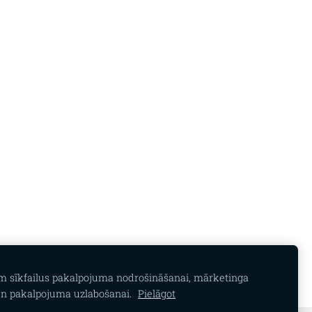
am sīkfailus pakalpojuma nodrošināšanai, mārketinga
n pakalpojuma uzlabošanai.
Pielāgot