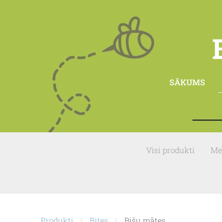
SĀKUMS
Visi produkti
Me
Produkti
Bites
Bišu mātes