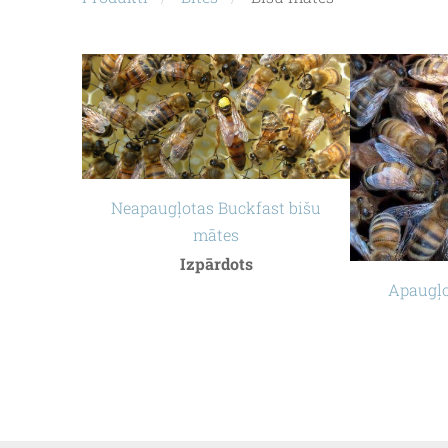
Neapaugļotas Buckfast bišu
mātes
Izpārdots
Apaugļo