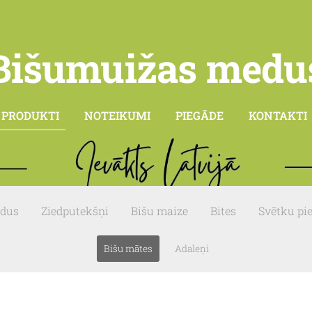
Bišumuižas medu
PRODUKTI
NOTEIKUMI
PIEGĀDE
KONTAKTI
dus
Ziedputekšņi
Bišu maize
Bites
Svētku pi
Bišu mātes
Adaleņi