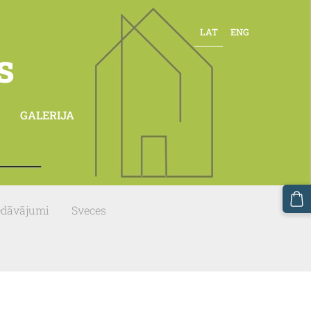
LAT
ENG
s
GALERIJA
edāvājumi
Sveces