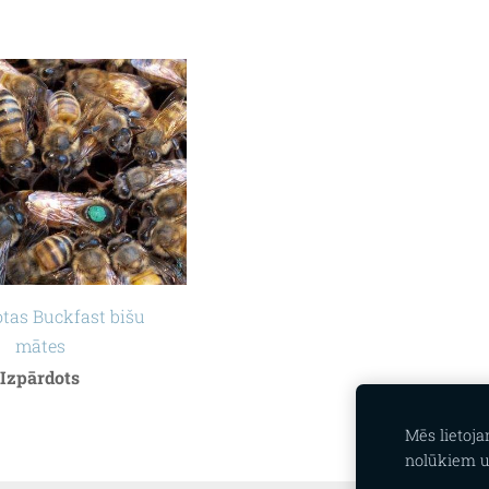
tas Buckfast bišu
mātes
Izpārdots
Mēs lietoj
nolūkiem u