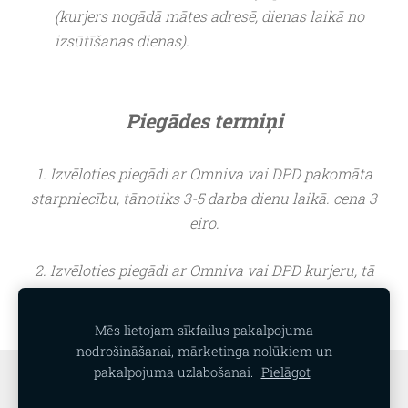
(kurjers nogādā mātes adresē, dienas laikā no
izsūtīšanas dienas).
Piegādes termiņi
1. Izvēloties piegādi ar Omniva vai DPD pakomāta
starpniecību, tānotiks 3-5 darba dienu laikā. cena 3
eiro.
2. Izvēloties piegādi ar Omniva vai DPD kurjeru, tā
notiks 2-3 darba dienu laikā. cena no 5 eiro Rīgā, no 10
eiro pārējā Latvijas teritorijā
Mēs lietojam sīkfailus pakalpojuma
nodrošināšanai, mārketinga nolūkiem un
pakalpojuma uzlabošanai.
Pielāgot
Sīkdatnes