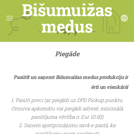
Bišumuižas
medus
Piegāde
Pasūtīt un saņemt Bišumuižas medus produkciju ir
ērti un vienkārši
1. Pasūti preci (ar piegādi uz DPD Pickup punktu,
Omniva apkomātu vai piegādi adresē, minimālā
pasūtījuma vērtība ir Eur 10.00)
2. Saņem apstiprinājumu savā e-pastā, ka
pasūtījumu esam saņēmuši